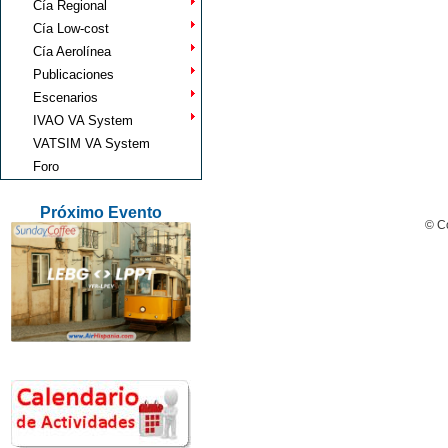
Cía Regional
Cía Low-cost
Cía Aerolínea
Publicaciones
Escenarios
IVAO VA System
VATSIM VA System
Foro
Próximo Evento
© Co