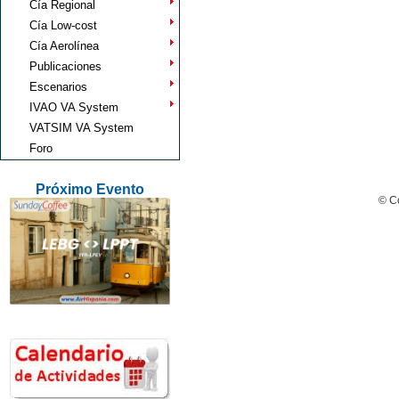
Cía Regional
Cía Low-cost
Cía Aerolínea
Publicaciones
Escenarios
IVAO VA System
VATSIM VA System
Foro
Próximo Evento
© Co