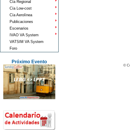
Cía Regional
Cía Low-cost
Cía Aerolínea
Publicaciones
Escenarios
IVAO VA System
VATSIM VA System
Foro
Próximo Evento
© Co