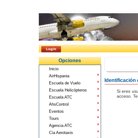
Opciones
Inicio
AirHispania
Identificación
Escuela de Vuelo
Escuela Helicópteros
Si eres us
acceso. Te
Escuela ATC
AhsControl
Eventos
Tours
Agencia ATC
Cía Aerotaxis