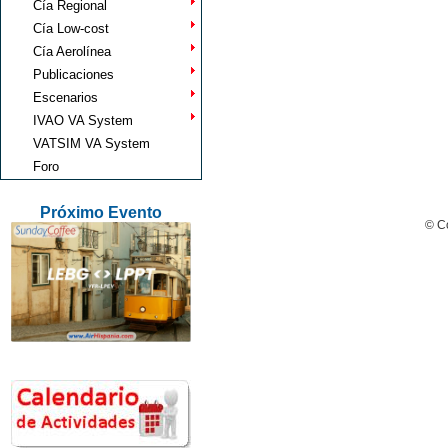
Cía Regional
Cía Low-cost
Cía Aerolínea
Publicaciones
Escenarios
IVAO VA System
VATSIM VA System
Foro
Próximo Evento
© Co