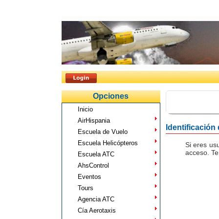
Opciones
Inicio
AirHispania
Identificación
Escuela de Vuelo
Escuela Helicópteros
Si eres us
acceso. Te
Escuela ATC
AhsControl
Eventos
Tours
Agencia ATC
Cía Aerotaxis