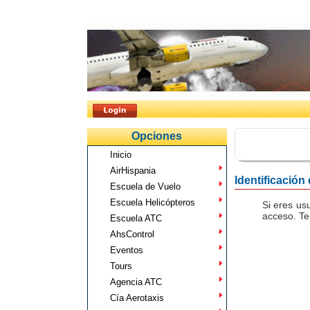
Opciones
Inicio
AirHispania
Identificación
Escuela de Vuelo
Escuela Helicópteros
Si eres us
acceso. Te
Escuela ATC
AhsControl
Eventos
Tours
Agencia ATC
Cía Aerotaxis