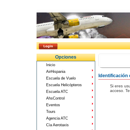
Opciones
Inicio
AirHispania
Identificación
Escuela de Vuelo
Escuela Helicópteros
Si eres us
acceso. Te
Escuela ATC
AhsControl
Eventos
Tours
Agencia ATC
Cía Aerotaxis