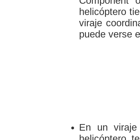
Component of
helicóptero ti
viraje coord
puede verse e
En un viraje
helicóptero t