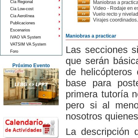
Cía Regional
Maniobras a practica
Video - Rodaje en e
Cía Low-cost
Vuelo recto y nivelad
Cía Aerolínea
Virajes coordinados.
Publicaciones
Escenarios
Maniobras a practicar
IVAO VA System
VATSIM VA System
Las secciones s
Foro
que serán básica
Próximo Evento
de helicópteros
base para post
primera tutoría 
pero si al men
nosotros quienes 
La descripción