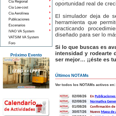
Cía Regional
oportunidad real de crec
Cía Low-cost
Cía Aerolínea
El simulador deja de s
Publicaciones
herramienta que permit
Escenarios
practicando procedimi
IVAO VA System
diseñado para ser lo más
VATSIM VA System
Foro
Si lo que buscas es ava
intensidad y rodearte
Próximo Evento
ser mejor… ¡¡éste es tu 
Últimos NOTAMs
Ver todos los NOTAMs activos en
02/08/26
En
Publicaciones 
02/08/26
Normativa Genera
01/08/26
Confirmación de 
30/07/26
Nuevo
Mapa de 