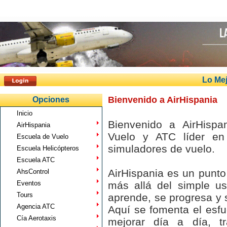
Lo Mej
Bienvenido a AirHispania
Opciones
Inicio
Bienvenido a AirHispan
AirHispania
Vuelo y ATC líder en
Escuela de Vuelo
simuladores de vuelo.
Escuela Helicópteros
Escuela ATC
AirHispania es un punto
AhsControl
Eventos
más allá del simple us
Tours
aprende, se progresa y 
Agencia ATC
Aquí se fomenta el esf
Cía Aerotaxis
mejorar día a día, t