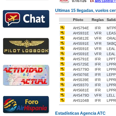
07/07/26
En
AHS Control >
Ultimas 15 llegadas, vuelos ce
Piloto
Reglas
Salid
AHS794E
IFR
MTP
AHS931E
VFR
LEAS
AHS812E
VFR
ORA
AHS591E
VFR
SKB
AHS591E
VFR
LEAL
AHS591E
VFR
LEAL
AHS791E
IFR
LPPT
AHS725E
IFR
LPPR
AHS779D
IFR
LPPR
AHS076E
IFR
LEPP
AHS539E
IFR
LPPR
AHS9370
IFR
LPPR
AHS681E
IFR
LPPR
AHS479D
VFR
LELL
AHS104B
IFR
LPPR
Estadísticas Agencia ATC