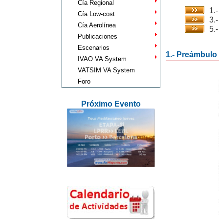
Cía Regional
1.
Cía Low-cost
3.
Cía Aerolínea
5.
Publicaciones
Escenarios
1.- Preámbulo
IVAO VA System
VATSIM VA System
Foro
Próximo Evento