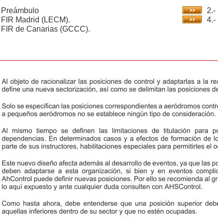
- Preámbulo
2.-
- FIR Madrid (LECM).
4.-
- FIR de Canarias (GCCC).