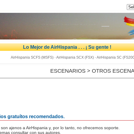
Lo Mejor de AirHispania . . . ¡ Su gente !
AirHispania SCFS (MSFS)
·
AirHispania SCX (FSX)
·
AirHispania SC (FS20
ESCENARIOS > OTROS ESCEN
ios gratuítos recomendados.
son ajenos a AirHispania y, por lo tanto, no ofrecemos soporte.
emas consultar con sus autores.