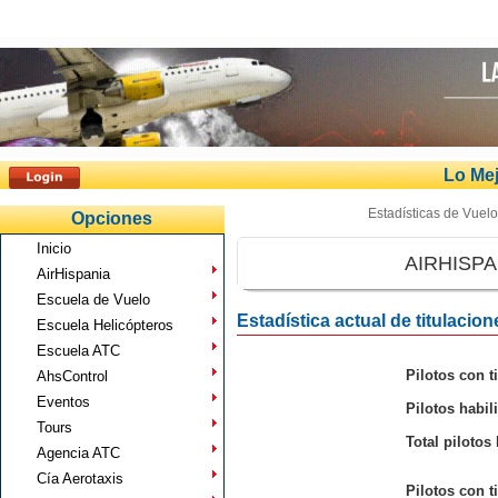
Lo Mej
Estadísticas de Vuel
Opciones
Inicio
AIRHISPA
AirHispania
Escuela de Vuelo
Estadística actual de titulacion
Escuela Helicópteros
Escuela ATC
Pilotos con t
AhsControl
Eventos
Pilotos habi
Tours
Total piloto
Agencia ATC
Cía Aerotaxis
Pilotos con t