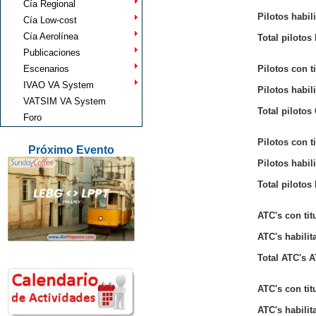
Cía Regional
Pilotos habil
Cía Low-cost
Cía Aerolínea
Total pilotos
Publicaciones
Escenarios
Pilotos con t
IVAO VA System
Pilotos habil
VATSIM VA System
Total pilotos
Foro
Pilotos con t
Próximo Evento
Pilotos habi
Total pilotos
ATC's con tit
ATC's habilit
Total ATC's A
ATC's con tit
ATC's habilit