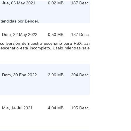
Jue, 06 May 2021
0.02 MB
187 Desc.
ntendidas por Bender.
Dom, 22 May 2022
0.50 MB
187 Desc.
onversión de nuestro escenario para FSX; así
 escenario está incompleto. Úsalo mientras sale
Dom, 30 Ene 2022
2.96 MB
204 Desc.
Mie, 14 Jul 2021
4.04 MB
195 Desc.