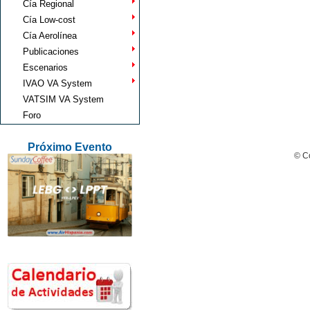
Cía Regional
Cía Low-cost
Cía Aerolínea
Publicaciones
Escenarios
IVAO VA System
VATSIM VA System
Foro
Próximo Evento
© Co