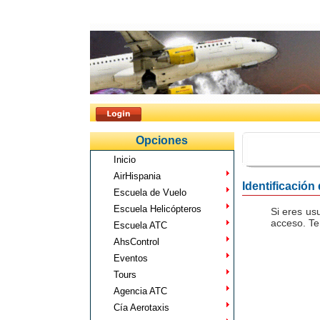
Opciones
Inicio
AirHispania
Identificación
Escuela de Vuelo
Escuela Helicópteros
Si eres us
acceso. Te
Escuela ATC
AhsControl
Eventos
Tours
Agencia ATC
Cía Aerotaxis